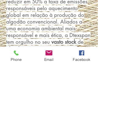
reduzir em 50% a taxa de emissões
responsáveis pelo aquecimento
global em relação à produção do
algodão convencional. Aliados a
uma economia ambiental mais
responsável e mais ética, a Dtexspan
tem orgulho no seu
vasto stock
de
algodões orgânicos que vem a
substituir por completo o
Phone
Email
Facebook
tão,ambientalmente inconsciente,
algodão tradicional. Assim, de
forma a prover os nossos clientes
com qualidade aliada a uma forte e
proeminente consciência
ambientalista, detemos uma
alargada gama de algodões
orgânicos
penteados
,
compactos
,
open-end
,
GMO FREE
/
GOTS
desde
o Ne 8 ao Ne 60