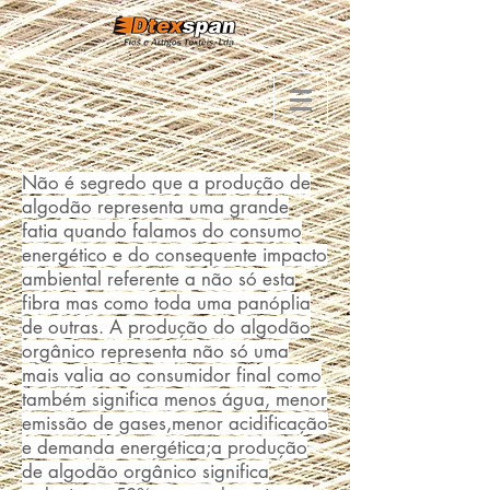
Não é segredo que a produção de
algodão representa uma grande
fatia quando falamos do consumo
energético e do consequente impacto
ambiental referente a não só esta
fibra mas como toda uma panóplia
de outras. A produção do algodão
orgânico representa não só uma
mais valia ao consumidor final como
também significa menos água, menor
emissão de gases,menor acidificação
e demanda energética;a produção
de algodão orgânico significa